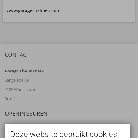
www.garagechalmet.com
CONTACT
Garage Chalmet NV
Langelede 19
9185 Wachtebeke
België
OPENINGSUREN
Tel:
09/345 04 99
Deze website gebruikt cookies