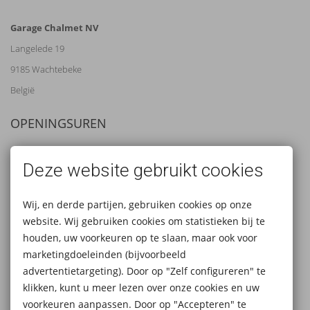
Garage Chalmet NV
Langelede 19
9185 Wachtebeke
België
OPENINGSUREN
Tel:
09/345 04 99
Deze website gebruikt cookies
Mail:
info@garagechalmet.com
Dagelijks open van 9u tot 12u en 13u tot 18u
Wij, en derde partijen, gebruiken cookies op onze
website. Wij gebruiken cookies om statistieken bij te
Zaterdag 10u - 14u (14u-18u op afspraak) , werkplaats gesloten
houden, uw voorkeuren op te slaan, maar ook voor
Zondag gesloten
marketingdoeleinden (bijvoorbeeld
advertentietargeting). Door op "Zelf configureren" te
BLIJF OP DE HOOGTE
klikken, kunt u meer lezen over onze cookies en uw
voorkeuren aanpassen. Door op "Accepteren" te